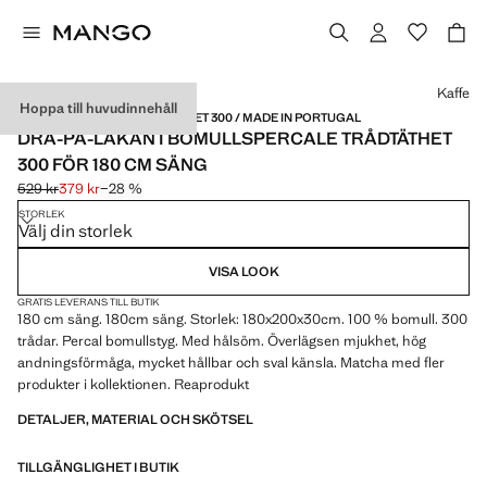
Välj en färg
Kaffe
Hoppa till huvudinnehåll
PERCALEBOMULL / TRÅDTÄTHET 300 / MADE IN PORTUGAL
DRA-PÅ-LAKAN I BOMULLSPERCALE TRÅDTÄTHET
300 FÖR 180 CM SÄNG
529 kr
379 kr
−28 %
Ursprungligt pris överstruket [529 kr ]
Gällande pris [379 kr ]
STORLEK
Välj din storlek
VISA LOOK
GRATIS LEVERANS TILL BUTIK
180 cm säng. 180cm säng. Storlek: 180x200x30cm. 100 % bomull. 300
trådar. Percal bomullstyg. Med hålsöm. Överlägsen mjukhet, hög
andningsförmåga, mycket hållbar och sval känsla. Matcha med fler
produkter i kollektionen. Reaprodukt
DETALJER, MATERIAL OCH SKÖTSEL
TILLGÄNGLIGHET I BUTIK