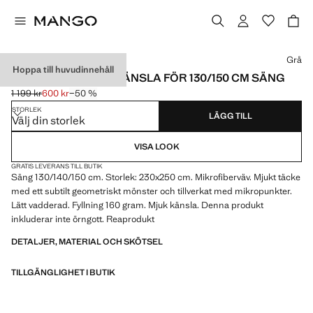
Välj en färg
Grå
Hoppa till huvudinnehåll
TÄCKE MED MJUK KÄNSLA FÖR 130/150 CM SÄNG
1 199 kr
600 kr
−50 %
Ursprungligt pris överstruket [1 199 kr ]
Gällande pris [600 kr ]
STORLEK
LÄGG TILL
Välj din storlek
VISA LOOK
GRATIS LEVERANS TILL BUTIK
Säng 130/140/150 cm. Storlek: 230x250 cm. Mikrofiberväv. Mjukt täcke
med ett subtilt geometriskt mönster och tillverkat med mikropunkter.
Lätt vadderad. Fyllning 160 gram. Mjuk känsla. Denna produkt
inkluderar inte örngott. Reaprodukt
DETALJER, MATERIAL OCH SKÖTSEL
TILLGÄNGLIGHET I BUTIK