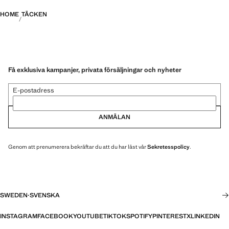
HOME
TÄCKEN
Få exklusiva kampanjer, privata försäljningar och nyheter
E-postadress
ANMÄLAN
Genom att prenumerera bekräftar du att du har läst vår
Sekretesspolicy
.
SWEDEN
·
SVENSKA
INSTAGRAM
FACEBOOK
YOUTUBE
TIKTOK
SPOTIFY
PINTEREST
X
LINKEDIN