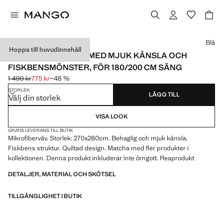
Välj en färg
Blå
Hoppa till huvudinnehåll
MIKROFIBERTÄCKE MED MJUK KÄNSLA OCH
FISKBENSMÖNSTER, FÖR 180/200 CM SÄNG
1 499 kr
775 kr
−48 %
Ursprungligt pris överstruket [1 499 kr ]
Gällande pris [775 kr ]
STORLEK
LÄGG TILL
Välj din storlek
VISA LOOK
GRATIS LEVERANS TILL BUTIK
Mikrofiberväv. Storlek: 270x280cm. Behaglig och mjuk känsla.
Fiskbens struktur. Quiltad design. Matcha med fler produkter i
kollektionen. Denna produkt inkluderar inte örngott. Reaprodukt
DETALJER, MATERIAL OCH SKÖTSEL
TILLGÄNGLIGHET I BUTIK