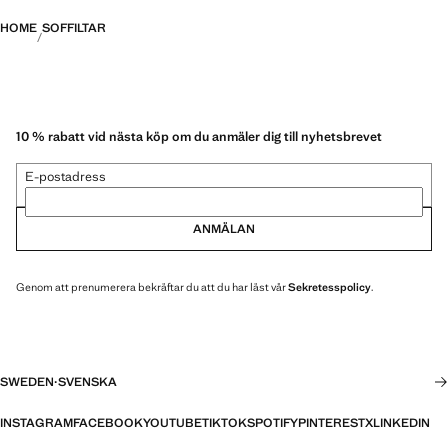
HOME
SOFFILTAR
10 % rabatt vid nästa köp om du anmäler dig till nyhetsbrevet
E-postadress
ANMÄLAN
Genom att prenumerera bekräftar du att du har läst vår
Sekretesspolicy
.
SWEDEN
·
SVENSKA
INSTAGRAM
FACEBOOK
YOUTUBE
TIKTOK
SPOTIFY
PINTEREST
X
LINKEDIN