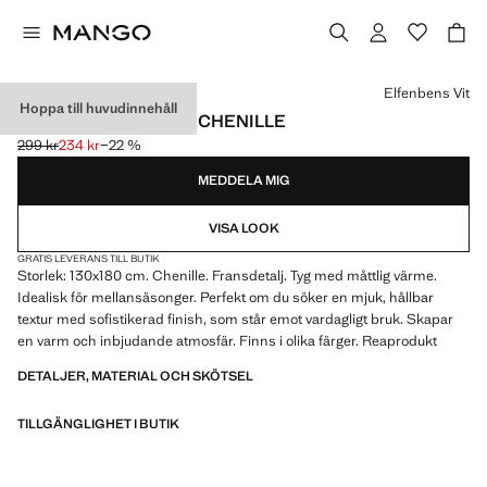
Välj en färg
Elfenbens Vit
Hoppa till huvudinnehåll
FILT MED FRANSAR I CHENILLE
299 kr
234 kr
−22 %
Ursprungligt pris överstruket [299 kr ]
Gällande pris [234 kr ]
MEDDELA MIG
VISA LOOK
GRATIS LEVERANS TILL BUTIK
Storlek: 130x180 cm. Chenille. Fransdetalj. Tyg med måttlig värme.
Idealisk för mellansäsonger. Perfekt om du söker en mjuk, hållbar
textur med sofistikerad finish, som står emot vardagligt bruk. Skapar
en varm och inbjudande atmosfär. Finns i olika färger. Reaprodukt
DETALJER, MATERIAL OCH SKÖTSEL
TILLGÄNGLIGHET I BUTIK