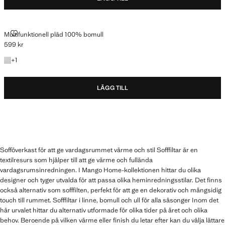
MULTIFUNKTIONELL PLÄD 100% BOMULL
Multifunktionell pläd 100% bomull
599 kr
Gällande pris [599 kr ]
+1 färg
+
1
LÄGG TILL
Sofföverkast för att ge vardagsrummet värme och stil Sofffiltar är en
textilresurs som hjälper till att ge värme och fullända
vardagsrumsinredningen. I Mango Home-kollektionen hittar du olika
designer och tyger utvalda för att passa olika heminredningsstilar. Det finns
också alternativ som sofffilten, perfekt för att ge en dekorativ och mångsidig
touch till rummet. Sofffiltar i linne, bomull och ull för alla säsonger Inom det
här urvalet hittar du alternativ utformade för olika tider på året och olika
behov. Beroende på vilken värme eller finish du letar efter kan du välja lättare