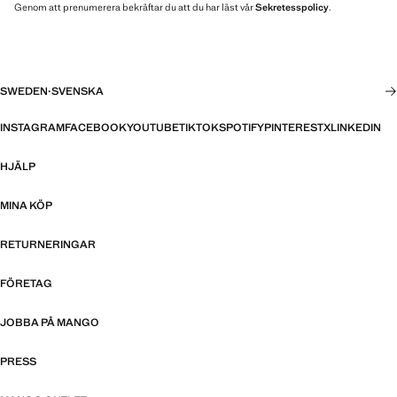
Genom att prenumerera bekräftar du att du har läst vår
Sekretesspolicy
.
SWEDEN
·
SVENSKA
INSTAGRAM
FACEBOOK
YOUTUBE
TIKTOK
SPOTIFY
PINTEREST
X
LINKEDIN
HJÄLP
MINA KÖP
RETURNERINGAR
FÖRETAG
JOBBA PÅ MANGO
PRESS