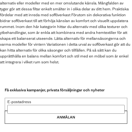
alternativ eller modeller med en mer omslutande känsla. Mångfalden av
tyger gör att dessa filtar enkelt smälter in i olika delar av ditt hem. Praktiska
fördelar med att inreda med sofföverkast Förutom sin dekorativa funktion
bidrar sofföverkast till att förhöja känslan av komfort och visuellt uppdatera
rummet. Inom den här kategorin hittar du alternativ med olika texturer och
ytbehandlingar, som är enkla att kombinera med andra hemtextilier för att
skapa ett balanserat utseende. Lätta alternativ för mellansäsongerna och
varma modeller för vintern Variationen i detta urval av sofföverkast gör att du
kan hitta alternativ för olika säsonger och tillfällen. På så sätt kan du
upprätthålla en balans mellan komfort och stil med en möbel som är enkel
att integrera i vilket rum som helst.
Få exklusiva kampanjer, privata försäljningar och nyheter
E-postadress
ANMÄLAN