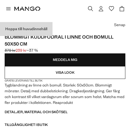
Välj en färg
Senap
Hoppa till huvudinnehåll
LINNE / MADE IN SPAIN
BLOMMIGT KUDDFODRAL I LINNE OCH BOMULL
50X50 CM
379 kr
239 kr
−37 %
Ursprungligt pris överstruket [379 kr ]
Gällande pris [239 kr ]
MEDDELA MIG
VISA LOOK
GRATIS LEVERANS TILL BUTIK
Tygblandning av linne och bomull. Storlek: 50x50cm. Blommigt
mönster. Detalj med dubbelstickning. Dragkedjestängning. Ger färg
och kontrast till vilket vardagsrum eller sovrum som helst. Matcha med
fler produkter i kollektionen. Reaprodukt
DETALJER, MATERIAL OCH SKÖTSEL
TILLGÄNGLIGHET I BUTIK