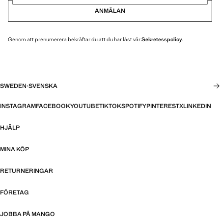
ANMÄLAN
Genom att prenumerera bekräftar du att du har läst vår
Sekretesspolicy
.
SWEDEN
·
SVENSKA
INSTAGRAM
FACEBOOK
YOUTUBE
TIKTOK
SPOTIFY
PINTEREST
X
LINKEDIN
HJÄLP
MINA KÖP
RETURNERINGAR
FÖRETAG
JOBBA PÅ MANGO