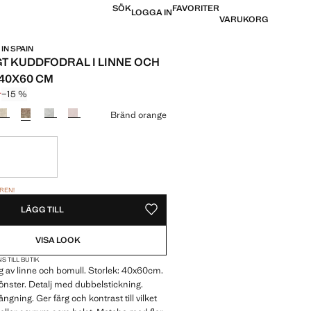
SÖK
FAVORITER
LOGGA IN
VARUKORG
 IN SPAIN
T KUDDFODRAL I LINNE OCH
40X60 CM
r
−15 %
pris överstruket [379 kr ]
 [324 kr ]
Bränd orange
plaren!
REN!
 VILL HA DEN!
LÄGG TILL
SPARA SOM FAVORIT
VISA LOOK
S TILL BUTIK
 av linne och bomull. Storlek: 40x60cm.
nster. Detalj med dubbelstickning.
gning. Ger färg och kontrast till vilket