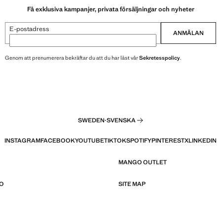
Få exklusiva kampanjer, privata försäljningar och nyheter
E-postadress
ANMÄLAN
Genom att prenumerera bekräftar du att du har läst vår
Sekretesspolicy
.
SWEDEN
·
SVENSKA
INSTAGRAM
FACEBOOK
YOUTUBE
TIKTOK
SPOTIFY
PINTEREST
X
LINKEDIN
MANGO OUTLET
O
SITE MAP