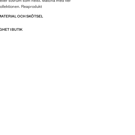
eller sovrum som helst. Matcha med fler
kollektionen. Reaprodukt
MATERIAL OCH SKÖTSEL
GHET I BUTIK