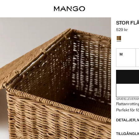
STOR FL
529 kr
Gällande pris
Välj en färg
M
SISTA EXEMPLA
FINNS EJ. JAG
GRATIS LEVERAN
Rattanrottin
Perfekt för 
DETALJER, 
TILLGÄNGLI