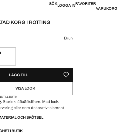
SÖK
FAVORITER
LOGGA IN
VARUKORG
ÄTAD KORG I ROTTING
 [529 kr ]
Brun
L
REN!
 VILL HA DEN!
LÄGG TILL
SPARA SOM FAVORIT
VISA LOOK
S TILL BUTIK
g. Storlek: 45x35x19cm. Med lock.
förvaring eller som dekorativt element
MATERIAL OCH SKÖTSEL
GHET I BUTIK