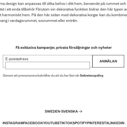
ma design kan anpassas till olika behov i ditt hem, beroende på rummet och
et i ett enda tillbehör Förutom sin dekorativa funktion bidrar den här typen av t
llt harmoniskt hem. På den här sidan med dekorativa korgar kan du kombinera o
mang i vardagsrummet, sovrummet eller entrén.
Få exklusiva kampanjer, privata försäljningar och nyheter
E-postadress
ANMÄLAN
Genom att prenumerera bekräftar du att du har läst vår
Sekretesspolicy
.
SWEDEN
·
SVENSKA
INSTAGRAM
FACEBOOK
YOUTUBE
TIKTOK
SPOTIFY
PINTEREST
X
LINKEDIN