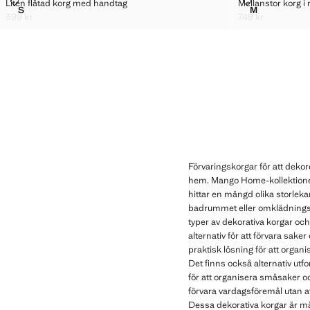
LITEN FLÄTAD KORG MED HANDTAG
MELLANSTOR 
Liten flätad korg med handtag
Mellanstor korg i 
Storlekar
Storlekar
S
M
LITEN FLÄTAD KORG MED HANDTAG
MELLANSTOR
399 kr
749 kr
Gällande pris [399 kr ]
Gällande pris [749
Förvaringskorgar för att dekor
hem. Mango Home-kollektione
hittar en mängd olika storlek
badrummet eller omklädningsru
typer av dekorativa korgar oc
alternativ för att förvara sak
praktisk lösning för att organi
Det finns också alternativ utf
för att organisera småsaker o
förvara vardagsföremål utan a
Dessa dekorativa korgar är mån