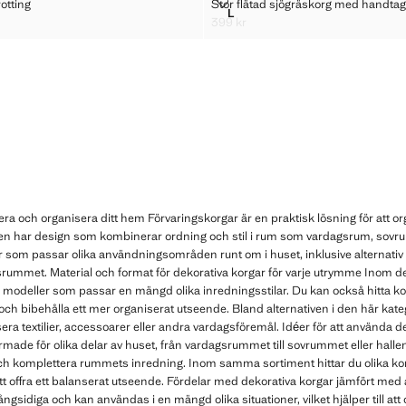
KORG I ROTTING
STOR FLÄTAD SJÖGRÄSKORG M
rotting
Stor flätad sjögräskorg med handtag
Storlekar
L
 KORG I ROTTING
STOR FLÄTAD SJÖGRÄSKORG
399 kr
 kr ]
Gällande pris [399 kr ]
era och organisera ditt hem Förvaringskorgar är en praktisk lösning för att org
n har design som kombinerar ordning och stil i rum som vardagsrum, sovru
ar som passar olika användningsområden runt om i huset, inklusive alternativ 
mmet. Material och format för dekorativa korgar för varje utrymme Inom det h
h modeller som passar en mängd olika inredningsstilar. Du kan också hitta k
er och bibehålla ett mer organiserat utseende. Bland alternativen i den här kat
sera textilier, accessoarer eller andra vardagsföremål. Idéer för att använda d
ormade för olika delar av huset, från vardagsrummet till sovrummet eller halle
ch komplettera rummets inredning. Inom samma sortiment hittar du olika ko
tt offra ett balanserat utseende. Fördelar med dekorativa korgar jämfört me
gsidiga och kan användas i en mängd olika situationer, vilket hjälper till at