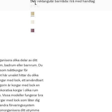
ED HANDTAG
STOR REKTANGULÄR BARNLÅDA I TRÄ MED HAND
Stor rektangulär barnlåda i trä med handtag
Storlekar
L
 MED HANDTAG
STOR REKTANGULÄR BARNLÅDA I TRÄ MED HA
379 kr
Gällande pris [379 kr ]
Färger
anisera olika delar av ditt
m, badrum eller barnrum. Du
som tvättkorgar för
är urvalet hittar du olika
orgar med lock, ett användbart
egorin är korgar med lock en
ekorativa korgar i olika rum
n. Vissa modeller fungerar bra
rgar med lock som låter dig
d andra förvaringssystem
t omorganisera ditt utrymme