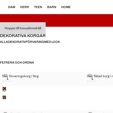
DAM
HERR
TEEN
BARN
HOME
Hoppa till huvudinnehåll
DEKORATIVA KORGAR
ALLA
DEKORATIV
FÖRVARING
MED LOCK
FILTRERA OCH ORDNA
STOR FÖRVARINGSKORG I FÄRG
STOR FLÄTAD 
Stor förvaringskorg i färg
Stor flätad korg i 
Storlekar
Storlekar
L
L
STOR FÖRVARINGSKORG I FÄRG
STOR FLÄTAD
379 kr
529 kr
Gällande pris [379 kr ]
Gällande pris [529
Färger