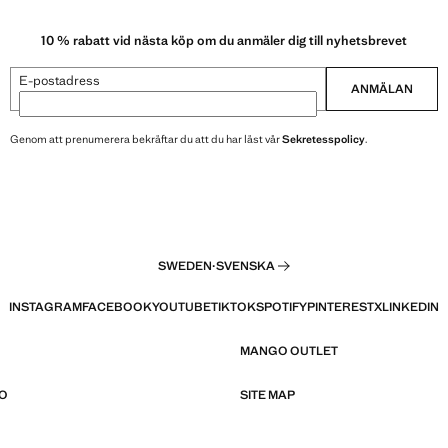
10 % rabatt vid nästa köp om du anmäler dig till nyhetsbrevet
E-postadress
ANMÄLAN
Genom att prenumerera bekräftar du att du har läst vår
Sekretesspolicy
.
SWEDEN
·
SVENSKA
INSTAGRAM
FACEBOOK
YOUTUBE
TIKTOK
SPOTIFY
PINTEREST
X
LINKEDIN
MANGO OUTLET
O
SITE MAP