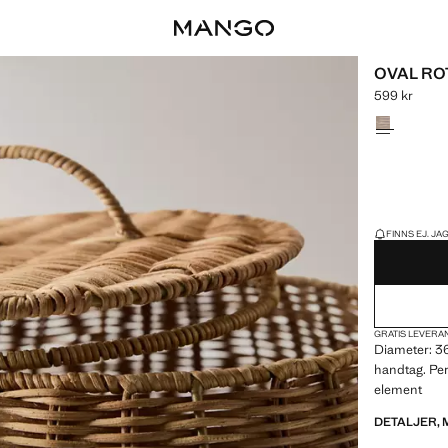
OVAL RO
599 kr
Gällande pris
Välj en färg
SISTA EXEMPLA
FINNS EJ. JAG
GRATIS LEVERAN
Diameter: 3
handtag. Per
element
DETALJER, 