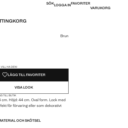
SÖK
FAVORITER
LOGGA IN
VARUKORG
TTINGKORG
 [599 kr ]
Brun
REN!
 VILL HA DEN!
LÄGG TILL FAVORITER
VISA LOOK
S TILL BUTIK
6 cm. Höjd: 44 cm. Oval form. Lock med
fekt för förvaring eller som dekorativt
MATERIAL OCH SKÖTSEL