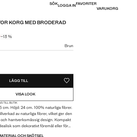
SÖK
FAVORITER
LOGGA IN
VARUKORG
TOR KORG MED BRODERAD
r
−13 %
pris överstruket [299 kr ]
 [259 kr ]
Brun
lek
LÄGG TILL
SPARA SOM FAVORIT
VISA LOOK
S TILL BUTIK
5 cm. Höjd: 24 cm. 100% naturliga fibrer.
illverkad av naturliga fibrer, vilket ger den
k och hantverksmässig design. Kompakt
dealisk som dekorativt föremål eller för
dra accessoarer. Finns i olika storlekar.
MATERIAL OCH SKÖTSEL