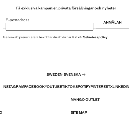
Få exklusiva kampanjer, privata försäljningar och nyheter
E-postadress
ANMÄLAN
Genom att prenumerera bekräftar du att du har läst vår
Sekretesspolicy
.
SWEDEN
·
SVENSKA
INSTAGRAM
FACEBOOK
YOUTUBE
TIKTOK
SPOTIFY
PINTEREST
X
LINKEDIN
MANGO OUTLET
O
SITE MAP