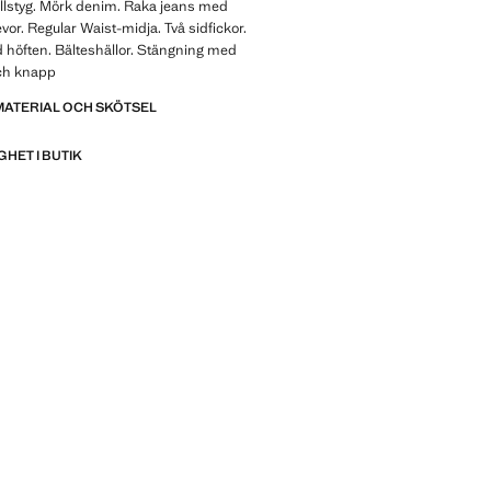
lstyg. Mörk denim. Raka jeans med
vor. Regular Waist-midja. Två sidfickor.
d höften. Bälteshällor. Stängning med
ch knapp
MATERIAL OCH SKÖTSEL
GHET I BUTIK