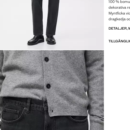
100 % bomul
dekorativa re
Myntficka vi
dragkedja o
DETALJER, 
TILLGÄNGLI