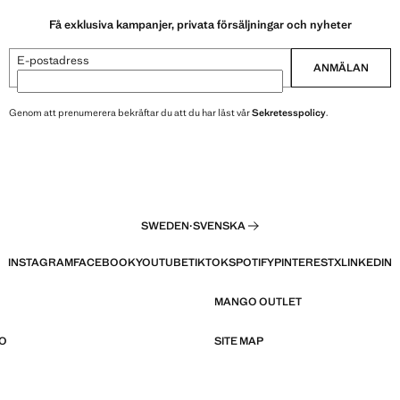
Få exklusiva kampanjer, privata försäljningar och nyheter
E-postadress
ANMÄLAN
Genom att prenumerera bekräftar du att du har läst vår
Sekretesspolicy
.
SWEDEN
·
SVENSKA
INSTAGRAM
FACEBOOK
YOUTUBE
TIKTOK
SPOTIFY
PINTEREST
X
LINKEDIN
MANGO OUTLET
O
SITE MAP