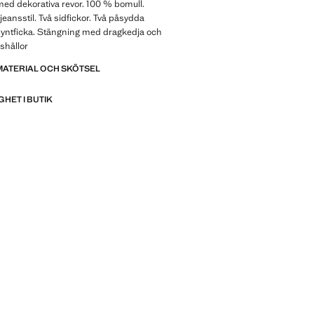
ed dekorativa revor. 100 % bomull.
jeansstil. Två sidfickor. Två påsydda
Myntficka. Stängning med dragkedja och
shällor
MATERIAL OCH SKÖTSEL
GHET I BUTIK