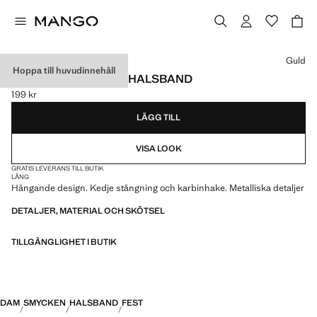
Välj en färg
Guld
Hoppa till huvudinnehåll
METALLISKT HÄNGE HALSBAND
199 kr
Gällande pris [199 kr ]
LÄGG TILL
VISA LOOK
GRATIS LEVERANS TILL BUTIK
LÅNG
Hängande design. Kedje stängning och karbinhake. Metalliska detaljer
DETALJER, MATERIAL OCH SKÖTSEL
TILLGÄNGLIGHET I BUTIK
DAM
SMYCKEN
HALSBAND
FEST