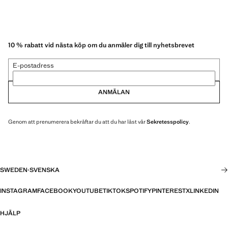
10 % rabatt vid nästa köp om du anmäler dig till nyhetsbrevet
E-postadress
ANMÄLAN
Genom att prenumerera bekräftar du att du har läst vår
Sekretesspolicy
.
SWEDEN
·
SVENSKA
INSTAGRAM
FACEBOOK
YOUTUBE
TIKTOK
SPOTIFY
PINTEREST
X
LINKEDIN
HJÄLP