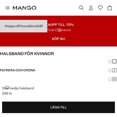
REA
UPP TILL -70%
Hoppa till huvudinnehåll
Final Clearance
KÖP NU
HALSBAND FÖR KVINNOR
Ändra
Vis
FILTRERA OCH ORDNA
Vis
Vis
STEN KEDJA HALSBAND
Sten kedja halsband
349 kr
Gällande pris [349 kr ]
LÄGG TILL