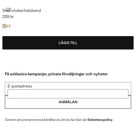
STELT CHOKERHALSBAND
Stelt chokerhalsband
239 kr
Gällande pris [239 kr ]
+1 färg
+
1
LÄGG TILL
Få exklusiva kampanjer, privata försäljningar och nyheter
E-postadress
ANMÄLAN
Genom att prenumerera bekräftar du att du har läst vår
Sekretesspolicy
.