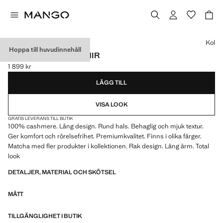
Välj en färg
Kol
Hoppa till huvudinnehåll
TRÖJA 100 % KASHMIR
1 899 kr
Gällande pris [1 899 kr ]
LÄGG TILL
VISA LOOK
GRATIS LEVERANS TILL BUTIK
100% cashmere. Lång design. Rund hals. Behaglig och mjuk textur.
Ger komfort och rörelsefrihet. Premiumkvalitet. Finns i olika färger.
Matcha med fler produkter i kollektionen. Rak design. Lång ärm. Total
look
DETALJER, MATERIAL OCH SKÖTSEL
MÅTT
TILLGÄNGLIGHET I BUTIK