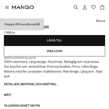
Välj en färg
Benvit
Hoppa till huvudinnehåll
TRÖJA 100 % KASHMIR
1 899 kr
Gällande pris [1 899 kr ]
LÄGG TILL
VISA LOOK
GRATIS LEVERANS TILL BUTIK
100% cashmere. Lång design. Rund hals. Behaglig och mjuk textur.
Ger komfort och rörelsefrihet. Premiumkvalitet. Finns i olika färger.
Matcha med fler produkter i kollektionen. Rak design. Lång ärm. Total
look
DETALJER, MATERIAL OCH SKÖTSEL
MÅTT
TILLGÄNGLIGHET I BUTIK