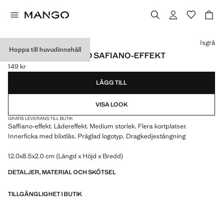
Välj en färg
Isgrå
Hoppa till huvudinnehåll
LITEN PLÅNBOK MED SAFIANO-EFFEKT
149 kr
Gällande pris [149 kr ]
LÄGG TILL
VISA LOOK
GRATIS LEVERANS TILL BUTIK
Saffiano-effekt. Lädereffekt. Medium storlek. Flera kortplatser.
Innerficka med blixtlås. Präglad logotyp. Dragkedjestängning
12.0x8.5x2.0 cm (Längd x Höjd x Bredd)
DETALJER, MATERIAL OCH SKÖTSEL
TILLGÄNGLIGHET I BUTIK