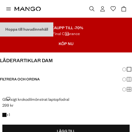
REA
UPP TILL -70%
Hoppa till huvudinnehåll
Final Clearance
KÖP NU
LÄDERARTIKLAR DAM
Ändra
Vis
FILTRERA OCH ORDNA
Vis
Vis
GLANSIGT KROKODILMÖNSTRAT LAPTOPFODRAL
Glansigt krokodilmönstrat laptopfodral
299 kr
Gällande pris [299 kr ]
+1 färg
+
1
LÄGG TILL