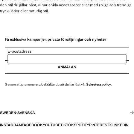
den stil du gillar bäst, vi har enkla accessoarer eller med roliga och trendiga
tryck, läder eller naturlig stil.
Få exklusiva kampanjer, privata försäljningar och nyheter
E-postadress
ANMÄLAN
Genom att prenumerera bekräftar du att du har läst vår
Sekretesspolicy
.
SWEDEN
·
SVENSKA
INSTAGRAM
FACEBOOK
YOUTUBE
TIKTOK
SPOTIFY
PINTEREST
X
LINKEDIN