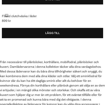
FLÄTAD CLUTCHVÄSKA I LÄDER
Flätad clutchväska i läder
899 kr
Gällande pris [899 kr ]
LÄGG TILL
Från necessärer till plånböcker, korthållare, mobilfodral, plånböcker och
kuvert. Damlädervarorna i denna kollektion täcker alla dina vardagsbehov.
Med dessa lädervaror kan du bära dina tillhörigheter säkert och snyggt, du
kan kombinera dem med alla dina kläder och stilar. Välj ett sminkfodral för
kvinnor där du kan ha ditt dagliga smink eller allt du behöver för en
weekendresa. Förnya din korthållare eller plånbok genom att välja en av dem
vi erbjuder, i en mängd olika mönster och storlekar. Och skaffa ett av våra
kuvert som hjälper dig ur mer än ett problem, för ett oväntat tillfälle eller för
att ta en promenad och kunna bära med dig det viktigaste. I denna
specialkollektion av lädervaror för kvinnor kan du välja dina accessoarer i