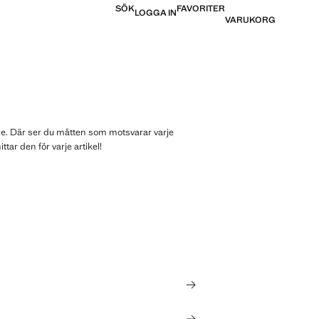
SÖK
FAVORITER
LOGGA IN
VARUKORG
uide. Där ser du måtten som motsvarar varje
tar den för varje artikel!