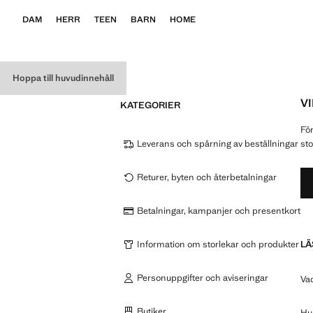
DAM
HERR
TEEN
BARN
HOME
Hoppa till huvudinnehåll
V
KATEGORIER
För
Leverans och spårning av beställningar
sto
Returer, byten och återbetalningar
Betalningar, kampanjer och presentkort
Information om storlekar och produkter
LÄ
Personuppgifter och aviseringar
Va
Butiker
Hur