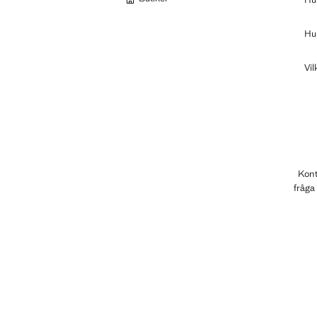
Hur
Vil
Kont
fråga