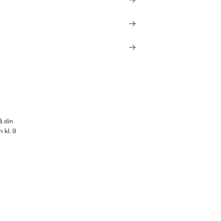
å din
 kl. 9