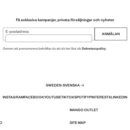
Få exklusiva kampanjer, privata försäljningar och nyheter
E-postadress
ANMÄLAN
Genom att prenumerera bekräftar du att du har läst vår
Sekretesspolicy
.
SWEDEN
·
SVENSKA
INSTAGRAM
FACEBOOK
YOUTUBE
TIKTOK
SPOTIFY
PINTEREST
X
LINKEDIN
MANGO OUTLET
O
SITE MAP