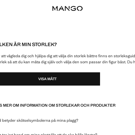
ILKEN ÄR MIN STORLEK?
 att vägleda dig och hjälpa dig att välja din storlek bättre finns en storleksg
rlek så att du kan mäta dig själv och välja den som passar din figur bäst. Du hit
VISA MÅTT
S MER OM INFORMATION OM STORLEKAR OCH PRODUKTER
d betyder skötselsymbolerna på mina plagg?
 tar jag hand om mina plagg för att de ska hålla längre?