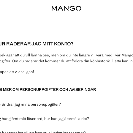
UR RADERAR JAG MITT KONTO?
beklagar att du vill lämna oss, men om du inte längre vill vara med i vår Man
gifter. Om du raderar det kommer du att förlora din köphistorik. Detta kan int
pas att vi ses igen!
S MER OM PERSONUPPGIFTER OCH AVISERINGAR
r ändrar jag mina personuppgifter?
 har glömt mitt lösenord, hur kan jag återställa det?
 hanterar jag vilken kommunikation jag tar emot?