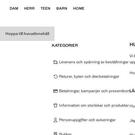
DAM
HERR
TEEN
BARN
HOME
Hoppa till huvudinnehåll
H
KATEGORIER
Vi 
Leverans och spårning av beställningar
upp
Hop
Returer, byten och återbetalningar
Betalningar, kampanjer och presentkort
LÄ
Information om storlekar och produkter
Hu
Personuppgifter och aviseringar
Jag
Butiker
Hur