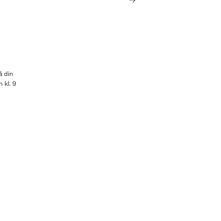
å din
 kl. 9