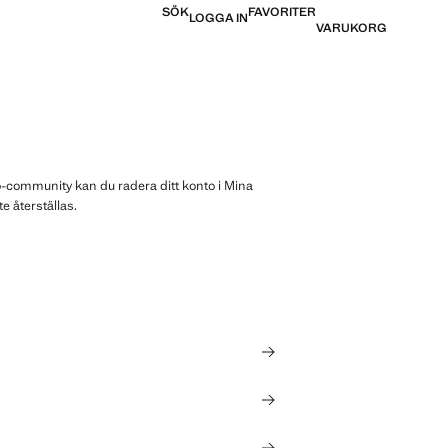
SÖK
FAVORITER
LOGGA IN
VARUKORG
go-community kan du radera ditt konto i Mina
e återställas.