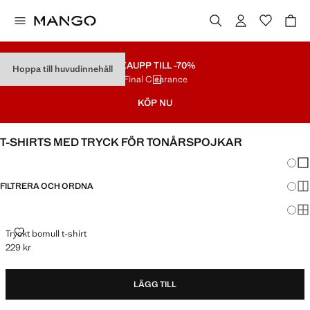
REA
UPP TILL -70%
Hoppa till huvudinnehåll
Final Clearance
KÖP NU
T-SHIRTS MED TRYCK FÖR TONÅRSPOJKAR
Ändra
Vis
FILTRERA OCH ORDNA
Vis
Vis
TRYCKT BOMULL T-SHIRT
Tryckt bomull t-shirt
229 kr
Gällande pris [229 kr ]
LÄGG TILL