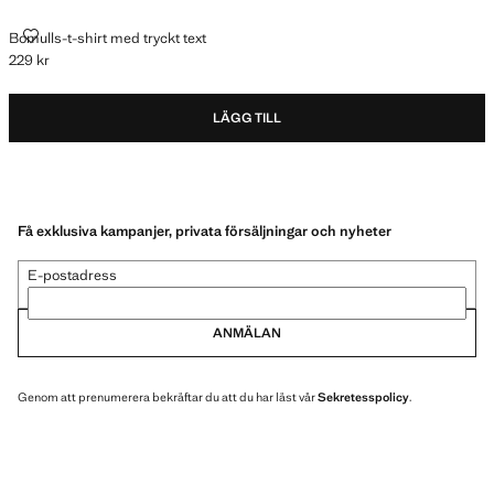
BOMULLS-T-SHIRT MED TRYCKT TEXT
Bomulls-t-shirt med tryckt text
229 kr
Gällande pris [229 kr ]
LÄGG TILL
Få exklusiva kampanjer, privata försäljningar och nyheter
E-postadress
ANMÄLAN
Genom att prenumerera bekräftar du att du har läst vår
Sekretesspolicy
.