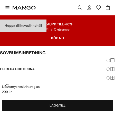
REA
UPP TILL -70%
Hoppa till huvudinnehåll
Final Clearance
KÖP NU
SOVRUMSINREDNING
Ändra
Vis
FILTRERA OCH ORDNA
Vis
Vis
LITET SMYCKESKRIN AV GLAS
Litet smyckeskrin av glas
299 kr
Gällande pris [299 kr ]
LÄGG TILL