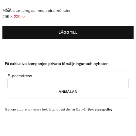
MEDELSTORT TIMGLAS MED SPIRALMÖNSTER
Medelstort timglas med spiralmönster
299 kr
229 kr
Ursprungligt pris överstruket [299 kr ]
Gällande pris [229 kr ]
LÄGG TILL
Få exklusiva kampanjer, privata försäljningar och nyheter
E-postadress
ANMÄLAN
Genom att prenumerera bekräftar du att du har läst vår
Sekretesspolicy
.