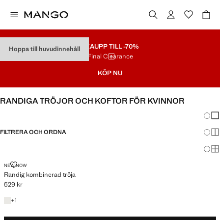
REA
UPP TILL -70%
Hoppa till huvudinnehåll
Final Clearance
KÖP NU
RANDIGA TRÖJOR OCH KOFTOR FÖR KVINNOR
Ändra
Vis
FILTRERA OCH ORDNA
Vis
Vis
RANDIG KOMBINERAD TRÖJA
NEW NOW
Randig kombinerad tröja
529 kr
Gällande pris [529 kr ]
+1 färg
+
1