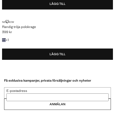
LÄGG TILL
RANDIG TRÖJA POLOKRAGE
NEW NOW
Randig tröja polokrage
399 kr
Gällande pris [399 kr ]
+1 färg
+
1
LÄGG TILL
Få exklusiva kampanjer, privata försäljningar och nyheter
E-postadress
ANMÄLAN