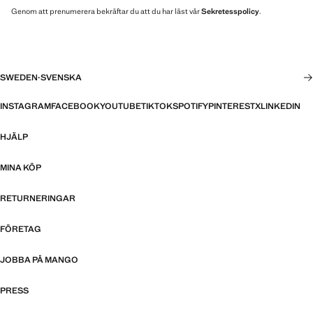
Genom att prenumerera bekräftar du att du har läst vår
Sekretesspolicy
.
SWEDEN
·
SVENSKA
INSTAGRAM
FACEBOOK
YOUTUBE
TIKTOK
SPOTIFY
PINTEREST
X
LINKEDIN
HJÄLP
MINA KÖP
RETURNERINGAR
FÖRETAG
JOBBA PÅ MANGO
PRESS