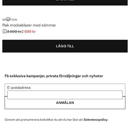
RAK MOCKABLAZER MED SÖMMAR
SELECTION
Rak mockablazer med sömmar
3 599 kr
2 699 kr
Ursprungligt pris överstruket [3 599 kr ]
Gällande pris [2 699 kr ]
LÄGG TILL
Få exklusiva kampanjer, privata försäljningar och nyheter
E-postadress
ANMÄLAN
Genom att prenumerera bekräftar du att du har läst vår
Sekretesspolicy
.