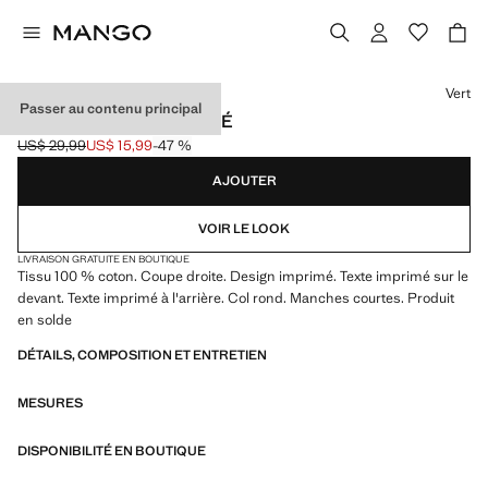
Choisissez une couleur
Vert
Passer au contenu principal
T-SHIRT COTON IMPRIMÉ
US$ 29,99
US$ 15,99
-47 %
Prix initial barré [US$ 29,99 ]
Prix actuel [US$ 15,99 ]
AJOUTER
VOIR LE LOOK
LIVRAISON GRATUITE EN BOUTIQUE
Tissu 100 % coton. Coupe droite. Design imprimé. Texte imprimé sur le
devant. Texte imprimé à l'arrière. Col rond. Manches courtes. Produit
en solde
DÉTAILS, COMPOSITION ET ENTRETIEN
MESURES
DISPONIBILITÉ EN BOUTIQUE