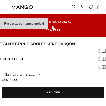
SOLDES
JUSQU'À -50 %
Passer au contenu principal
ACHETER
T-SHIRTS POUR ADOLESCENT GARÇON
Chang
Aff
FILTRER ET TRIER
Aff
Af
T-SHIRT COTON DÉTAIL IMPRIMÉ
T-shirt coton détail imprimé
US$ 29,99
Prix actuel [US$ 29,99 ]
AJOUTER