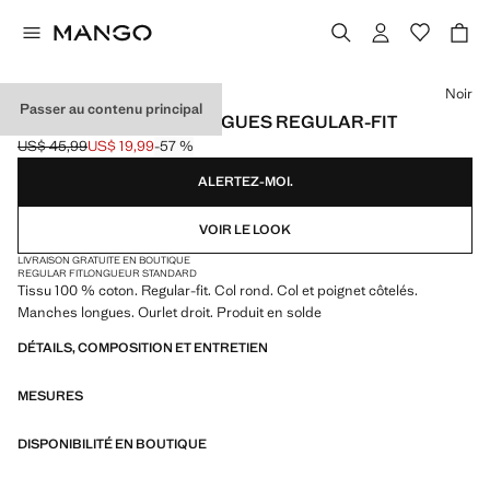
Choisissez une couleur
Noir
Passer au contenu principal
T-SHIRT MANCHES LONGUES REGULAR-FIT
US$ 45,99
US$ 19,99
-57 %
Prix initial barré [US$ 45,99 ]
Prix actuel [US$ 19,99 ]
ALERTEZ-MOI.
VOIR LE LOOK
LIVRAISON GRATUITE EN BOUTIQUE
REGULAR FIT
LONGUEUR STANDARD
Tissu 100 % coton. Regular-fit. Col rond. Col et poignet côtelés.
Manches longues. Ourlet droit. Produit en solde
DÉTAILS, COMPOSITION ET ENTRETIEN
MESURES
DISPONIBILITÉ EN BOUTIQUE