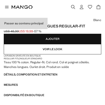
Choisissez une couleur
Blanc
Passer au contenu principal
T-SHIRT MANCHES LONGUES REGULAR-FIT
US$ 45,99
US$ 19,99
-57 %
Prix initial barré [US$ 45,99 ]
Prix actuel [US$ 19,99 ]
AJOUTER
VOIR LE LOOK
LIVRAISON GRATUITE EN BOUTIQUE
REGULAR FIT
LONGUEUR STANDARD
Tissu 100 % coton. Regular-fit. Col rond. Col et poignet côtelés.
Manches longues. Ourlet droit. Produit en solde
DÉTAILS, COMPOSITION ET ENTRETIEN
MESURES
DISPONIBILITÉ EN BOUTIQUE