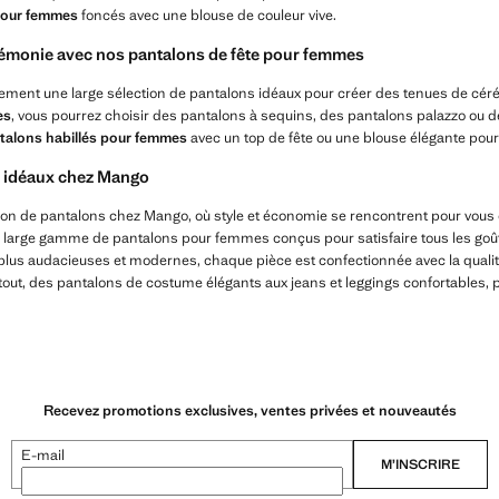
pour femmes
foncés avec une blouse de couleur vive.
rémonie avec nos pantalons de fête pour femmes
ment une large sélection de pantalons idéaux pour créer des tenues de cér
es
, vous pourrez choisir des pantalons à sequins, des pantalons palazzo ou 
talons habillés pour femmes
avec un top de fête ou une blouse élégante pour 
s idéaux chez Mango
ion de pantalons chez Mango, où style et économie se rencontrent pour vous of
re large gamme de pantalons pour femmes conçus pour satisfaire tous les goû
 plus audacieuses et modernes, chaque pièce est confectionnée avec la qualité
out, des pantalons de costume élégants aux jeans et leggings confortables, pa
Recevez promotions exclusives, ventes privées et nouveautés
E-mail
M’INSCRIRE