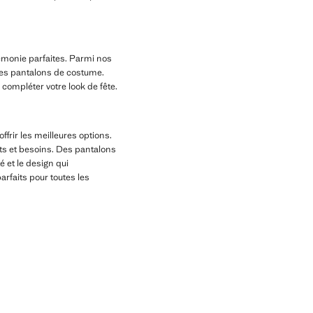
émonie parfaites. Parmi nos
des pantalons de costume.
compléter votre look de fête.
frir les meilleures options.
ts et besoins. Des pantalons
 et le design qui
rfaits pour toutes les