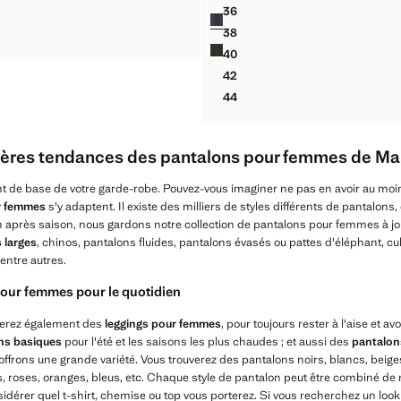
9,99 ]
Prix actuel [US$ 89,99 ]
36
Couleurs
APRI OUVERTURES
PANTALON BALLON TAILLE H
38
APRI OUVERTURES
PANTALON BALLON TAILLE H
40
PANTALON BALLON TAILLE H
42
PANTALON BALLON TAILLE H
44
PANTALON BALLON TAILLE H
ières tendances des pantalons pour femmes de M
t de base de votre garde-robe. Pouvez-vous imaginer ne pas en avoir au moin
r femmes
s'y adaptent. Il existe des milliers de styles différents de pantalons
n après saison, nous gardons notre collection de pantalons pour femmes à jou
 larges
, chinos, pantalons fluides, pantalons évasés ou pattes d'éléphant, cu
 entre autres.
our femmes pour le quotidien
uverez également des
leggings pour femmes
, pour toujours rester à l'aise et 
ns basiques
pour l'été et les saisons les plus chaudes ; et aussi des
pantalon
ffrons une grande variété. Vous trouverez des pantalons noirs, blancs, beiges
s, roses, oranges, bleus, etc. Chaque style de pantalon peut être combiné de 
nsidérer quel t-shirt, chemise ou top vous porterez. Si vous recherchez un look