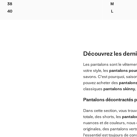
Prix actuel [US$ 89,99 ]
Prix actuel [US$ 5
38
M
PANTALON BOUFFANT À PINCES
PANTALON C
40
L
PANTALON BOUFFANT À PINCES
PANTALON C
Découvrez les dern
Les pantalons sont le vêtemen
votre style, les
pantalons pou
savons. C'est pourquoi, saiso
pouvez acheter des
pantalons
classiques
pantalons skinny
,
Pantalons décontractés p
Dans cette section, vous tro
totale, des shorts, les
pantalo
nuances et de couleurs, nous o
originales, des pantalons vert
l'essentiel est toujours de co