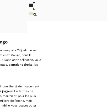
Prix actuel [US$ 89,99 ]
M
Couleurs
AUTE
PANTALON DROIT EN JACQUARD
L
AUTE
PANTALON DROIT EN JACQUARD
XL
AUTE
PANTALON DROIT EN JACQUARD
AUTE
AUTE
ango
s une paire ? Quel que soit
, et chez Mango, nous le
r. Dans cette collection, vous
lottes,
pantalons droits
, les
avoir une liberté de mouvement
s joggers
. En termes de
, marron et, pour les plus
milliers de façons, mais
 habillé, vous pouvez opter