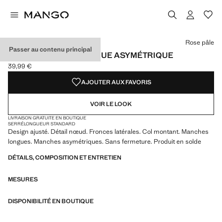
Choisissez une couleur
Couleur Noir
Couleur Rose pâle sélectionnée
Rose pâle
Passer au contenu principal
T-SHIRT MANCHE LONGUE ASYMÉTRIQUE
39,99 €
Prix actuel [39,99 € ]
AJOUTER AUX FAVORIS
VOIR LE LOOK
LIVRAISON GRATUITE EN BOUTIQUE
SERRÉ
LONGUEUR STANDARD
Design ajusté. Détail nœud. Fronces latérales. Col montant. Manches
longues. Manches asymétriques. Sans fermeture. Produit en solde
DÉTAILS, COMPOSITION ET ENTRETIEN
MESURES
DISPONIBILITÉ EN BOUTIQUE