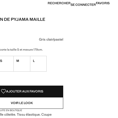
RECHERCHER
FAVORIS
SE CONNECTER
N DE PYJAMA MAILLE
E
25,99 € ]
ne couleur
 clair/pastel sélectionnée
ur Gris chiné moyen
Gris clair/pastel
orte la taille S et mesure 179cm.
S
M
L
TÉS !
LE. JE LE VEUX !
AJOUTER AUX FAVORIS
VOIR LE LOOK
TUITE EN BOUTIQUE
lle côtelée. Tissu élastique. Coupe