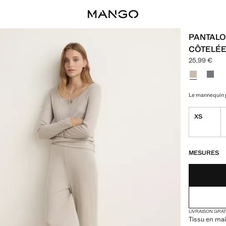
PANTALO
CÔTELÉ
25,99 €
Prix actuel [
Choisissez u
Couleur Gris
Coule
Le mannequin p
XS
DERNIÈRES UNI
NON DISPONIB
MESURES
LIVRAISON GRA
Tissu en mai