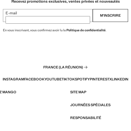
Recevez promotions exclusives, ventes privées et nouveautés
E-mail
M’INSCRIRE
En vous inscrivant, vous confirmez avoir lu la
Politique de confidentialité
.
FRANCE (LA RÉUNION)
INSTAGRAM
FACEBOOK
YOUTUBE
TIKTOK
SPOTIFY
PINTEREST
X
LINKEDIN
EZ MANGO
SITE MAP
JOURNÉES SPÉCIALES
RESPONSABILITÉ