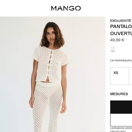
EXCLUSIVITÉ
PANTALO
OUVERT
49,99 €
Prix actuel [
Choisissez u
Couleur Écr
Le mannequin p
XS
DERNIÈRES UNI
NON DISPONIB
MESURES
LIVRAISON GRA
DROIT
LONG