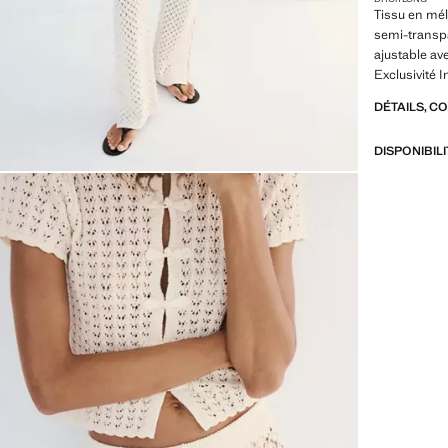
Tissu en mél
semi-transpa
ajustable ave
Exclusivité I
DÉTAILS, C
DISPONIBIL