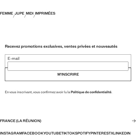
FEMME
JUPE
MIDI
IMPRIMÉES
Recevez promotions exclusives, ventes privées et nouveautés
E-mail
M’INSCRIRE
En vous inscrivant, vous confirmez avoir lu la
Politique de confidentialité
.
FRANCE (LA RÉUNION)
INSTAGRAM
FACEBOOK
YOUTUBE
TIKTOK
SPOTIFY
PINTEREST
X
LINKEDIN