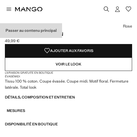
Choisissez une couleur
Rose
Passer au contenu principal
JUPE MIDI 100 % COTON
49,99 €
Prix actuel [49,99 € ]
AJOUTER AUX FAVORIS
VOIR LE LOOK
LIVRAISON GRATUITE EN BOUTIQUE
ÉVASÉ
MIDI
Tissu 100 % coton. Coupe évasée. Coupe midi. Motif floral. Fermeture
latérale. Total look
DÉTAILS, COMPOSITION ET ENTRETIEN
MESURES
DISPONIBILITÉ EN BOUTIQUE