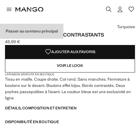
Choisissez une couleur
Turquoise
Passer au contenu principal
GILET MAILLE LISERÉS CONTRASTANTS
45,99 €
Prix actuel [45,99 € ]
AJOUTER AUX FAVORIS
VOIR LE LOOK
LIVRAISON GRATUITE EN BOUTIQUE
Tissu en maille. Coupe droite. Col rond. Sans manches. Fermeture à
boutons sur le devant. Boutons effet bijou. Bords contrastés. Deux
poches passepoilées à l’avant. La couleur bleue est une exclusivité en
ligne
DÉTAILS, COMPOSITION ET ENTRETIEN
DISPONIBILITÉ EN BOUTIQUE