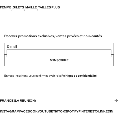
FEMME
GILETS
MAILLE
TAILLES PLUS
Recevez promotions exclusives, ventes privées et nouveautés
E-mail
M’INSCRIRE
En vous inscrivant, vous confirmez avoir lu la
Politique de confidentialité
.
FRANCE (LA RÉUNION)
INSTAGRAM
FACEBOOK
YOUTUBE
TIKTOK
SPOTIFY
PINTEREST
X
LINKEDIN