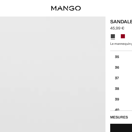
SANDALE
45,99 €
Prix actuel [
Choisissez u
Le mannequin p
Choisissez vo
35
36
37
38
39
40
MESURES
41
42