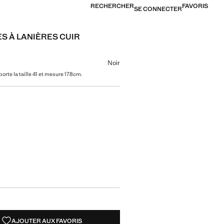
RECHERCHER
FAVORIS
SE CONNECTER
S À LANIÈRES CUIR
45,99 € ]
ne couleur
Noir
orte la taille 41 et mesure 178cm.
tre taille
AJOUTER AUX FAVORIS