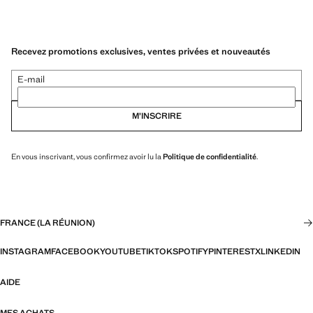
Recevez promotions exclusives, ventes privées et nouveautés
E-mail
M’INSCRIRE
En vous inscrivant, vous confirmez avoir lu la
Politique de confidentialité
.
FRANCE (LA RÉUNION)
INSTAGRAM
FACEBOOK
YOUTUBE
TIKTOK
SPOTIFY
PINTEREST
X
LINKEDIN
AIDE