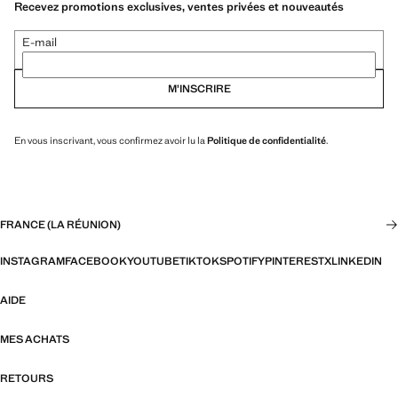
Recevez promotions exclusives, ventes privées et nouveautés
E-mail
M’INSCRIRE
En vous inscrivant, vous confirmez avoir lu la
Politique de confidentialité
.
FRANCE (LA RÉUNION)
INSTAGRAM
FACEBOOK
YOUTUBE
TIKTOK
SPOTIFY
PINTEREST
X
LINKEDIN
AIDE
MES ACHATS
RETOURS