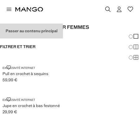
LOOKS DE FESTIVAL POUR FEMMES
Passer au contenu principal
Chang
Aff
FILTRER ET TRIER
Aff
Af
PULL EN CROCHET À SEQUINS
EXCLUSIVITÉ INTERNET
Pull en crochet à sequins
59,99 €
Prix actuel [59,99 € ]
JUPE EN CROCHET À BAS FESTONNÉ
EXCLUSIVITÉ INTERNET
Jupe en crochet à bas festonné
29,99 €
Prix actuel [29,99 € ]