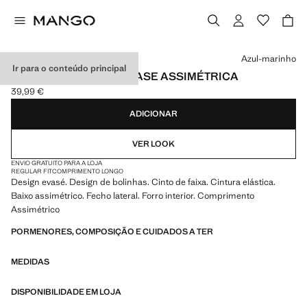
Selecione uma cor
Azul-marinho
Ir para o conteúdo principal
SAIA ÀS BOLAS COM BASE ASSIMÉTRICA
39,99 €
Preço atual [39,99 € ]
ADICIONAR
VER LOOK
ENVIO GRATUITO PARA A LOJA
REGULAR FIT
COMPRIMENTO LONGO
Design evasé. Design de bolinhas. Cinto de faixa. Cintura elástica.
Baixo assimétrico. Fecho lateral. Forro interior. Comprimento
Assimétrico
PORMENORES, COMPOSIÇÃO E CUIDADOS A TER
MEDIDAS
DISPONIBILIDADE EM LOJA