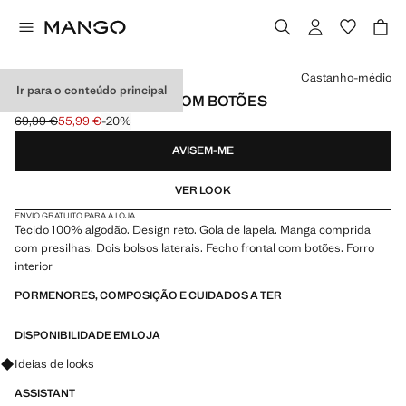
Selecione uma cor
Castanho-médio
Ir para o conteúdo principal
PARCA DE ALGODÃO COM BOTÕES
69,99 €
55,99 €
-20%
Preço inicial riscado [69,99 € ]
Preço atual [55,99 € ]
AVISEM-ME
VER LOOK
ENVIO GRATUITO PARA A LOJA
Tecido 100% algodão. Design reto. Gola de lapela. Manga comprida
com presilhas. Dois bolsos laterais. Fecho frontal com botões. Forro
interior
PORMENORES, COMPOSIÇÃO E CUIDADOS A TER
DISPONIBILIDADE EM LOJA
Pergunte sobre looks, peças e tendências
Ideias de looks
ASSISTANT