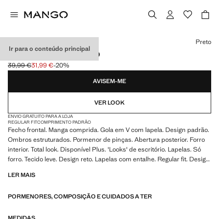
Selecione uma cor
Preto
Ir para o conteúdo principal
BLAZER DE FATO JUSTO
39,99 €
31,99 €
-20%
Preço inicial riscado [39,99 € ]
Preço atual [31,99 € ]
AVISEM-ME
VER LOOK
ENVIO GRATUITO PARA A LOJA
REGULAR FIT
COMPRIMENTO PADRÃO
Fecho frontal. Manga comprida. Gola em V com lapela. Design padrão.
Ombros estruturados. Pormenor de pinças. Abertura posterior. Forro
interior. Total look. Disponível Plus. 'Looks' de escritório. Lapelas. Só
forro. Tecido leve. Design reto. Lapelas com entalhe. Regular fit. Design
justo. Dois bolsos de debrum na parte da frente. Com estilo de blazer.
LER MAIS
Coleção festa, cerimónia e comunhão. College. Fecho de botão à frente
PORMENORES, COMPOSIÇÃO E CUIDADOS A TER
MEDIDAS