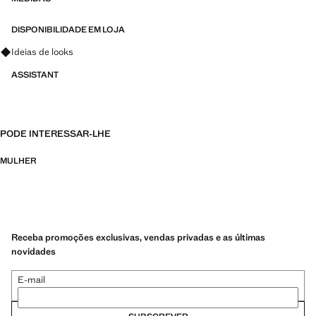
DISPONIBILIDADE EM LOJA
Pergunte sobre looks, peças e tendências
Ideias de looks
ASSISTANT
PODE INTERESSAR-LHE
MULHER
Receba promoções exclusivas, vendas privadas e as últimas
novidades
E-mail