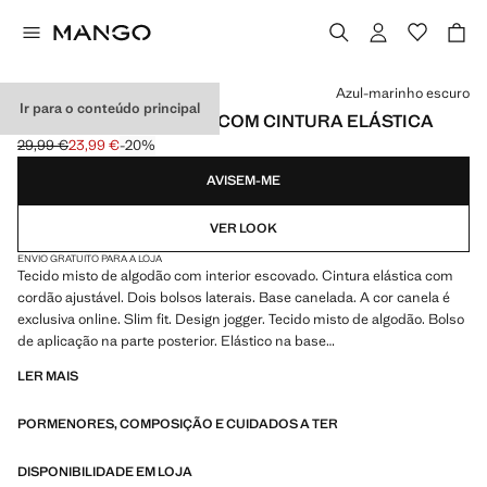
Selecione uma cor
Azul-marinho escuro
Ir para o conteúdo principal
JOGGERS CARDADOS COM CINTURA ELÁSTICA
29,99 €
23,99 €
-20%
Preço inicial riscado [29,99 € ]
Preço atual [23,99 € ]
AVISEM-ME
VER LOOK
ENVIO GRATUITO PARA A LOJA
Tecido misto de algodão com interior escovado. Cintura elástica com
cordão ajustável. Dois bolsos laterais. Base canelada. A cor canela é
exclusiva online. Slim fit. Design jogger. Tecido misto de algodão. Bolso
de aplicação na parte posterior. Elástico na base
LER MAIS
Fason jogger, elastyczna gumka, regulowany sznurek, dwie kieszenie
boczne, naszywana kieszeń z tyłu, model ma 185 cm wzrostu i nosi
PORMENORES, COMPOSIÇÃO E CUIDADOS A TER
rozmiar 42.
DISPONIBILIDADE EM LOJA