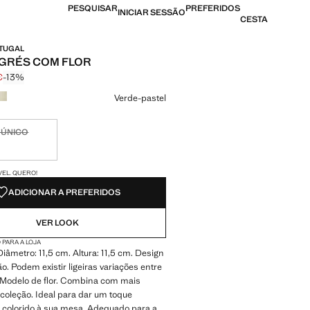
PESQUISAR
PREFERIDOS
INICIAR SESSÃO
CESTA
RTUGAL
 GRÉS COM FLOR
€
-13%
 riscado [7,99 € ]
6,99 € ]
ma cor
Verde-pastel
 ÚNICO
nível. Quero!
DES!
VEL. QUERO!
ADICIONAR A PREFERIDOS
VER LOOK
 PARA A LOJA
iâmetro: 11,5 cm. Altura: 11,5 cm. Design
o. Podem existir ligeiras variações entre
. Modelo de flor. Combina com mais
coleção. Ideal para dar um toque
e colorido à sua mesa. Adequado para a