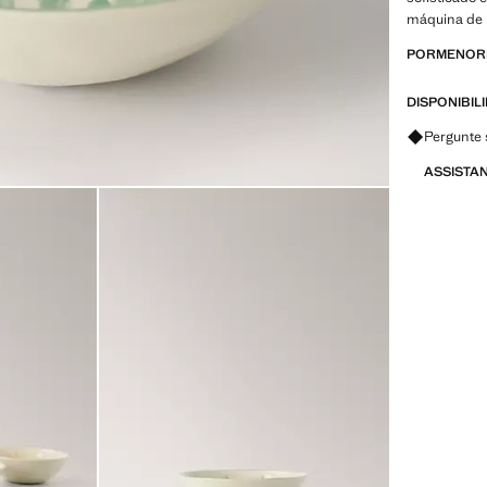
máquina de 
PORMENORE
DISPONIBIL
Pergunte 
ASSISTA