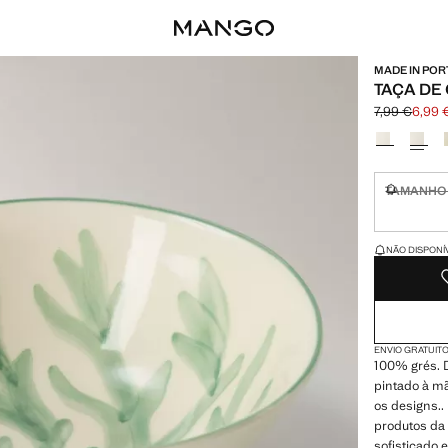
MADE IN PO
TAÇA DE
7,99 €
6,99 
Preço inicial
Preço atual [
Selecione u
TAMANHO
Não dispo
ÚLTIMAS UNIDA
NÃO DISPONÍ
ENVIO GRATUITO
100% grés. D
pintado à mã
os designs.
produtos da 
sofisticado 