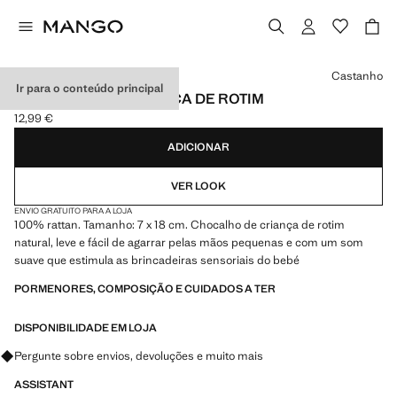
Selecione uma cor
Castanho
Ir para o conteúdo principal
CHOCALHO DE CRIANÇA DE ROTIM
12,99 €
Preço atual [12,99 € ]
ADICIONAR
VER LOOK
ENVIO GRATUITO PARA A LOJA
100% rattan. Tamanho: 7 x 18 cm. Chocalho de criança de rotim
natural, leve e fácil de agarrar pelas mãos pequenas e com um som
suave que estimula as brincadeiras sensoriais do bebé
PORMENORES, COMPOSIÇÃO E CUIDADOS A TER
DISPONIBILIDADE EM LOJA
Pergunte sobre envios, devoluções e muito mais
ASSISTANT