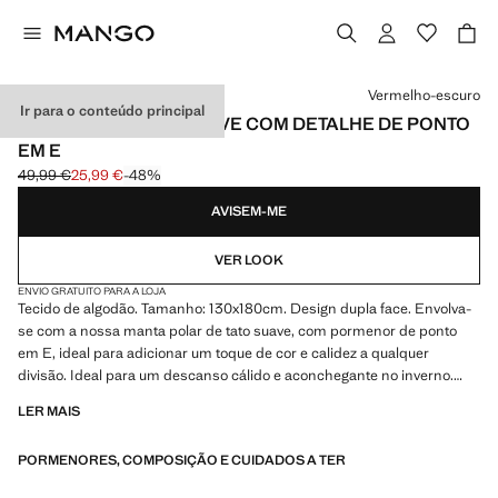
Selecione uma cor
Vermelho-escuro
Ir para o conteúdo principal
MANTA DE POLAR SUAVE COM DETALHE DE PONTO
EM E
49,99 €
25,99 €
-48%
Preço inicial riscado [49,99 € ]
Preço atual [25,99 € ]
AVISEM-ME
VER LOOK
ENVIO GRATUITO PARA A LOJA
Tecido de algodão. Tamanho: 130x180cm. Design dupla face. Envolva-
se com a nossa manta polar de tato suave, com pormenor de ponto
em E, ideal para adicionar um toque de cor e calidez a qualquer
divisão. Ideal para um descanso cálido e aconchegante no inverno.
Disponível em várias cores
LER MAIS
PORMENORES, COMPOSIÇÃO E CUIDADOS A TER