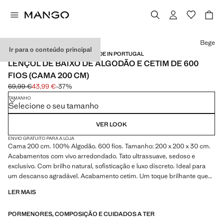
Selecione uma cor
Bege
Ir para o conteúdo principal
PREMIUM / CETIM / 600 FIOS / MADE IN PORTUGAL
LENÇOL DE BAIXO DE ALGODÃO E CETIM DE 600
FIOS (CAMA 200 CM)
69,99 €
43,99 €
-37%
Preço inicial riscado [69,99 € ]
Preço atual [43,99 € ]
TAMANHO
Selecione o seu tamanho
VER LOOK
ENVIO GRATUITO PARA A LOJA
Cama 200 cm. 100% Algodão. 600 fios. Tamanho: 200 x 200 x 30 cm.
Acabamentos com vivo arredondado. Tato ultrassuave, sedoso e
exclusivo. Com brilho natural, sofisticação e luxo discreto. Ideal para
um descanso agradável. Acabamento cetim. Um toque brilhante que
traz luxo e elegância à sua roupa de cama. Combina com mais
LER MAIS
produtos da coleção
PORMENORES, COMPOSIÇÃO E CUIDADOS A TER