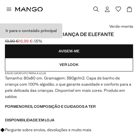
Selecione uma cor
Verde-menta
Ir para o conteúdo principal
CAPA DE BANHO DE CRIANÇA DE ELEFANTE
19,99 €
16,99 €
-15%
Preço inicial riscado [19,99 € ]
Preço atual [16,99 € ]
AVISEM-ME
VER LOOK
ENVIO GRATUITO PARA A LOJA
Tamanho: 80x80 cm. Gramagem: 380gr/m2. Capa de banho de
criança com 100% algodão, o que garante suavidade e conforto para a
pele delicada das crianças. Disponível em mais cores. Produto em
saldos
PORMENORES, COMPOSIÇÃO E CUIDADOS A TER
DISPONIBILIDADE EM LOJA
Pergunte sobre envios, devoluções e muito mais