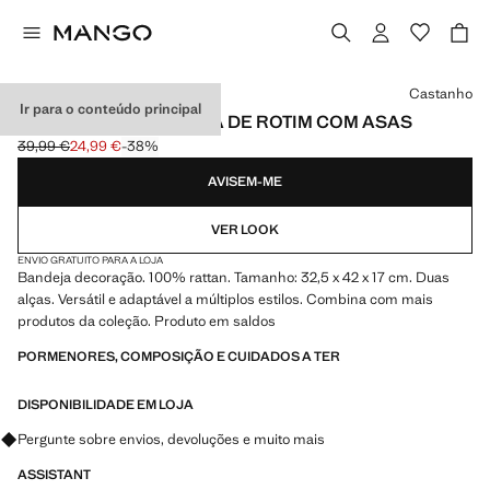
Selecione uma cor
Castanho
Ir para o conteúdo principal
BANDEJA DECORATIVA DE ROTIM COM ASAS
39,99 €
24,99 €
-38%
Preço inicial riscado [39,99 € ]
Preço atual [24,99 € ]
AVISEM-ME
VER LOOK
ENVIO GRATUITO PARA A LOJA
Bandeja decoração. 100% rattan. Tamanho: 32,5 x 42 x 17 cm. Duas
alças. Versátil e adaptável a múltiplos estilos. Combina com mais
produtos da coleção. Produto em saldos
PORMENORES, COMPOSIÇÃO E CUIDADOS A TER
DISPONIBILIDADE EM LOJA
Pergunte sobre envios, devoluções e muito mais
ASSISTANT