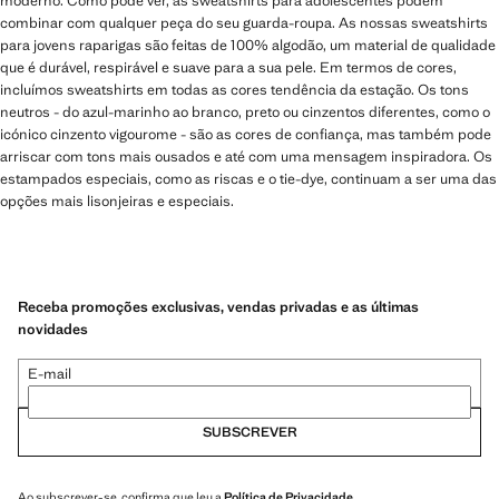
moderno. Como pode ver, as sweatshirts para adolescentes podem
combinar com qualquer peça do seu guarda-roupa. As nossas sweatshirts
para jovens raparigas são feitas de 100% algodão, um material de qualidade
que é durável, respirável e suave para a sua pele. Em termos de cores,
incluímos sweatshirts em todas as cores tendência da estação. Os tons
neutros - do azul-marinho ao branco, preto ou cinzentos diferentes, como o
icónico cinzento vigourome - são as cores de confiança, mas também pode
arriscar com tons mais ousados e até com uma mensagem inspiradora. Os
estampados especiais, como as riscas e o tie-dye, continuam a ser uma das
opções mais lisonjeiras e especiais.
Receba promoções exclusivas, vendas privadas e as últimas
novidades
E-mail
SUBSCREVER
Ao subscrever-se, confirma que leu a
Política de Privacidade
.