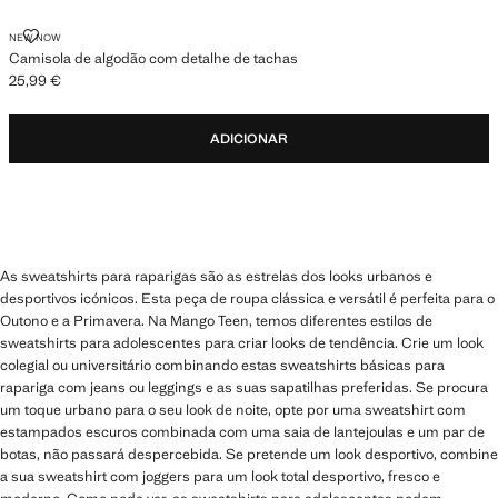
CAMISOLA DE ALGODÃO COM DETALHE DE TACHAS
NEW NOW
Camisola de algodão com detalhe de tachas
25,99 €
Preço atual [25,99 € ]
ADICIONAR
As sweatshirts para raparigas são as estrelas dos looks urbanos e
desportivos icónicos. Esta peça de roupa clássica e versátil é perfeita para o
Outono e a Primavera. Na Mango Teen, temos diferentes estilos de
sweatshirts para adolescentes para criar looks de tendência. Crie um look
colegial ou universitário combinando estas sweatshirts básicas para
rapariga com jeans ou leggings e as suas sapatilhas preferidas. Se procura
um toque urbano para o seu look de noite, opte por uma sweatshirt com
estampados escuros combinada com uma saia de lantejoulas e um par de
botas, não passará despercebida. Se pretende um look desportivo, combine
a sua sweatshirt com joggers para um look total desportivo, fresco e