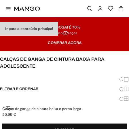
SALDOS
ATÉ 70%
Ir para o conteúdo principal
Últimos Preços
COMPRAR AGORA
CALÇAS DE GANGA DE CINTURA BAIXA PARA
ADOLESCENTE
VER TUDO
LOW WAIST
Mudar
Mos
FILTRAR E ORDENAR
Mos
Mo
CALÇAS DE GANGA DE CINTURA BAIXA E PERNA LARGA
Calças de ganga de cintura baixa e perna larga
35,99 €
Preço atual [35,99 € ]