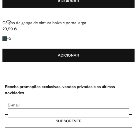
ADICIONAR
CALÇAS DE GANGA DE CINTURA BAIXA E PERNA LARGA
Calças de ganga de cintura baixa e perna larga
29,99 €
Preço atual [29,99 € ]
+2 cores
+
2
ADICIONAR
Receba promoções exclusivas, vendas privadas e as últimas
novidades
E-mail
SUBSCREVER