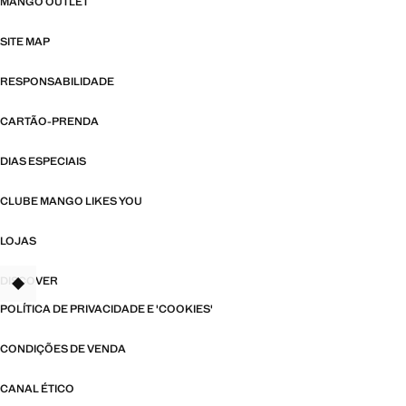
MANGO OUTLET
SITE MAP
RESPONSABILIDADE
CARTÃO-PRENDA
DIAS ESPECIAIS
CLUBE MANGO LIKES YOU
LOJAS
DISCOVER
TANT
POLÍTICA DE PRIVACIDADE E 'COOKIES'
CONDIÇÕES DE VENDA
CANAL ÉTICO